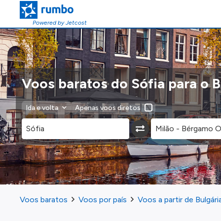
Powered by Jetcost
Voos baratos do Sófia para o 
Ida e volta
Apenas voos diretos
Voos baratos
Voos por país
Voos a partir de Bulgári