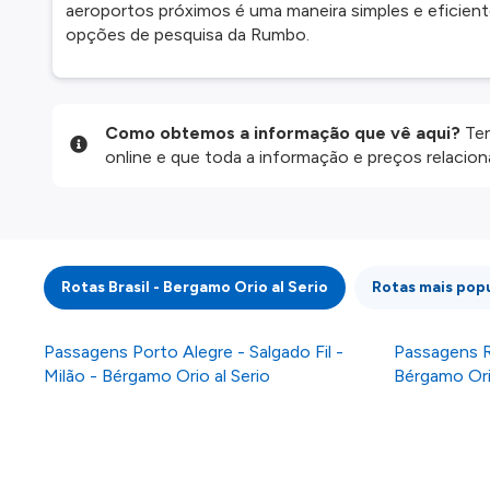
aeroportos próximos é uma maneira simples e eficient
opções de pesquisa da Rumbo.
Como obtemos a informação que vê aqui?
Ten
online e que toda a informação e preços relaci
website são disponibilizados pelos nossos parce
informação atualizada, mas tenha em atenção qu
da informação publicada, por isso verifique com
fazer uma reserva. Para mais detalhes verifique 
Rotas Brasil - Bergamo Orio al Serio
Rotas mais popu
Passagens Porto Alegre - Salgado Fil -
Passagens R
Milão - Bérgamo Orio al Serio
Bérgamo Orio