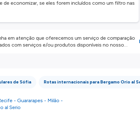
e de economizar, se eles forem incluídos como um filtro nas
ha em atenção que oferecemos um serviço de comparação
onados com serviços e/ou produtos disponíveis no nosso
iros externos. Fazemos o nosso melhor para lhe mostrar
e não somos responsáveis pela integridade ou pela precisão
 atenção todas as condições no website do parceiro antes de
os nossos
Termos e Condições
.
lares de Sófia
Rotas internacionais para Bergamo Orio al S
ecife - Guararapes - Milão -
 al Serio