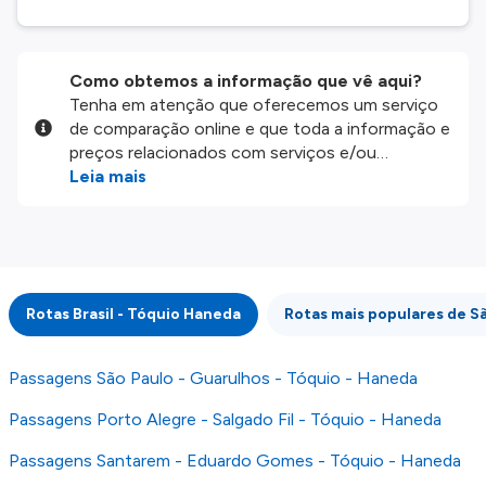
Como obtemos a informação que vê aqui?
Tenha em atenção que oferecemos um serviço
de comparação online e que toda a informação e
preços relacionados com serviços e/ou
produtos disponíveis no nosso website são
Leia mais
disponibilizados pelos nossos parceiros
externos. Fazemos o nosso melhor para lhe
mostrar informação atualizada, mas tenha em
atenção que não somos responsáveis pela
integridade ou pela precisão da informação
Rotas Brasil - Tóquio Haneda
Rotas mais populares de S
publicada, por isso verifique com atenção todas
as condições no website do parceiro antes de
fazer uma reserva. Para mais detalhes verifique
Passagens São Paulo - Guarulhos - Tóquio - Haneda
os nossos
Termos e Condições
.
Passagens Porto Alegre - Salgado Fil - Tóquio - Haneda
Passagens Santarem - Eduardo Gomes - Tóquio - Haneda