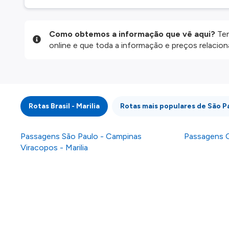
Como obtemos a informação que vê aqui?
Ten
online e que toda a informação e preços relaci
website são disponibilizados pelos nossos parce
informação atualizada, mas tenha em atenção qu
da informação publicada, por isso verifique com
fazer uma reserva. Para mais detalhes verifique 
Rotas Brasil - Marilia
Rotas mais populares de São P
Passagens São Paulo - Campinas
Passagens C
Viracopos - Marilia