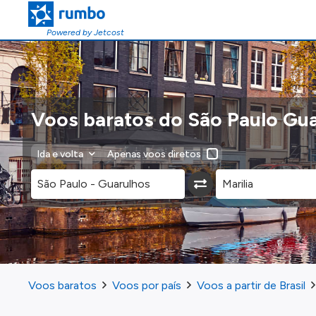
Powered by Jetcost
Voos baratos do São Paulo Gua
Ida e volta
Apenas voos diretos
Voos baratos
Voos por país
Voos a partir de Brasil