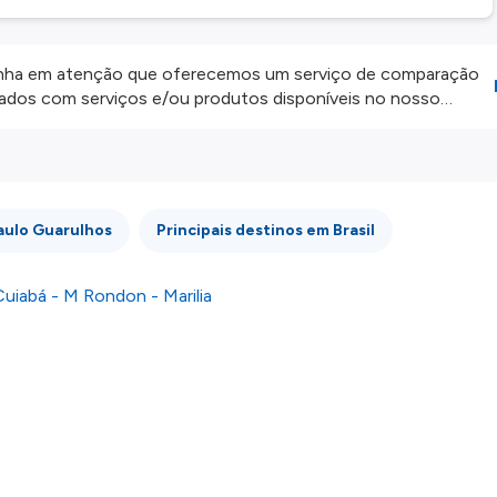
ha em atenção que oferecemos um serviço de comparação
onados com serviços e/ou produtos disponíveis no nosso
iros externos. Fazemos o nosso melhor para lhe mostrar
e não somos responsáveis pela integridade ou pela precisão
 atenção todas as condições no website do parceiro antes de
os nossos
Termos e Condições
.
aulo Guarulhos
Principais destinos em Brasil
uiabá - M Rondon - Marilia