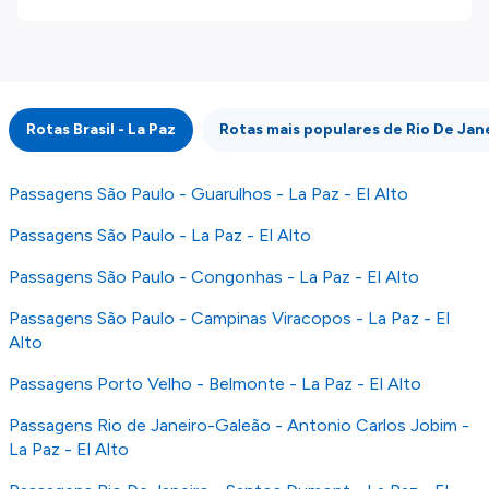
disponibilizados pelos nossos parceiros
externos. Fazemos o nosso melhor para lhe
mostrar informação atualizada, mas tenha em
atenção que não somos responsáveis pela
integridade ou pela precisão da informação
Rotas Brasil - La Paz
Rotas mais populares de Rio De Jan
publicada, por isso verifique com atenção todas
as condições no website do parceiro antes de
fazer uma reserva. Para mais detalhes verifique
Passagens São Paulo - Guarulhos - La Paz - El Alto
os nossos
Termos e Condições
.
Passagens São Paulo - La Paz - El Alto
Passagens São Paulo - Congonhas - La Paz - El Alto
Passagens São Paulo - Campinas Viracopos - La Paz - El
Alto
Passagens Porto Velho - Belmonte - La Paz - El Alto
Passagens Rio de Janeiro-Galeão - Antonio Carlos Jobim -
La Paz - El Alto