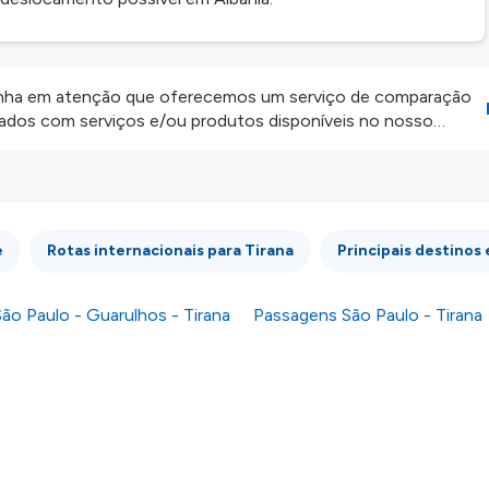
ha em atenção que oferecemos um serviço de comparação
onados com serviços e/ou produtos disponíveis no nosso
iros externos. Fazemos o nosso melhor para lhe mostrar
e não somos responsáveis pela integridade ou pela precisão
 atenção todas as condições no website do parceiro antes de
os nossos
Termos e Condições
.
e
Rotas internacionais para Tirana
Principais destinos
ão Paulo - Guarulhos - Tirana
Passagens São Paulo - Tirana