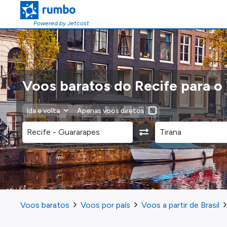
Powered by Jetcost
Voos baratos do Recife para o
Ida e volta
Apenas voos diretos
Voos baratos
Voos por país
Voos a partir de Brasil