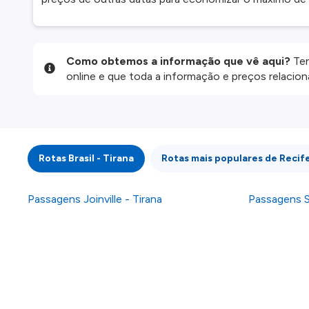
Como obtemos a informação que vê aqui?
Ten
online e que toda a informação e preços relaci
website são disponibilizados pelos nossos parce
informação atualizada, mas tenha em atenção qu
da informação publicada, por isso verifique com
fazer uma reserva. Para mais detalhes verifique 
Rotas Brasil - Tirana
Rotas mais populares de Recif
Passagens Joinville - Tirana
Passagens S