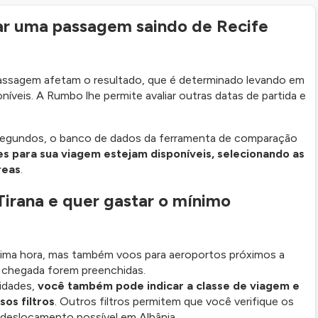
ar uma passagem saindo de Recife
passagem afetam o resultado, que é determinado levando em
íveis. A Rumbo lhe permite avaliar outras datas de partida e
segundos, o banco de dados da ferramenta de comparação
es para sua viagem estejam disponíveis, selecionando as
reas
.
 Tirana e quer gastar o mínimo
ltima hora, mas também voos para aeroportos próximos a
e chegada forem preenchidas.
idades,
você também pode indicar a classe de viagem e
os filtros
. Outros filtros permitem que você verifique os
deslocamento possível em Albânia.