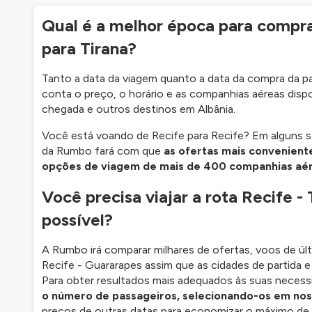
Qual é a melhor época para compr
para Tirana?
Tanto a data da viagem quanto a data da compra da 
conta o preço, o horário e as companhias aéreas dispon
chegada e outros destinos em Albânia.
Você está voando de Recife para Recife? Em alguns 
da Rumbo fará com que
as ofertas mais convenient
opções de viagem de mais de 400 companhias aé
Você precisa viajar a rota Recife -
possível?
A Rumbo irá comparar milhares de ofertas, voos de ú
Recife - Guararapes assim que as cidades de partida 
Para obter resultados mais adequados às suas necess
o número de passageiros, selecionando-os em noss
preços de outras datas para economizar o máximo de 