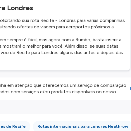
ra Londres
licitando sua rota Recife - Londres para várias companhias
trando ofertas de viagem para aeroportos próximos a
em sempre é fácil, mas agora com a Rumbo, basta inserir a
a mostrará o melhor para você. Além disso, se suas datas
voo de Recife para Londres alguns dias antes e depois das
ha em atenção que oferecemos um serviço de comparação
onados com serviços e/ou produtos disponíveis no nosso
iros externos. Fazemos o nosso melhor para lhe mostrar
e não somos responsáveis pela integridade ou pela precisão
 atenção todas as condições no website do parceiro antes de
os nossos
Termos e Condições
.
res de Recife
Rotas internacionais para Londres Heathrow