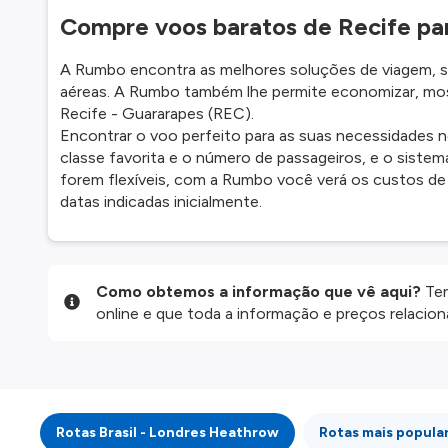
Compre voos baratos de Recife pa
A Rumbo encontra as melhores soluções de viagem, so
aéreas. A Rumbo também lhe permite economizar, mos
Recife - Guararapes (REC).
Encontrar o voo perfeito para as suas necessidades n
classe favorita e o número de passageiros, e o sistem
forem flexíveis, com a Rumbo você verá os custos de 
datas indicadas inicialmente.
Como obtemos a informação que vê aqui?
Ten
online e que toda a informação e preços relaci
website são disponibilizados pelos nossos parce
informação atualizada, mas tenha em atenção qu
da informação publicada, por isso verifique com
fazer uma reserva. Para mais detalhes verifique 
Rotas Brasil - Londres Heathrow
Rotas mais popula