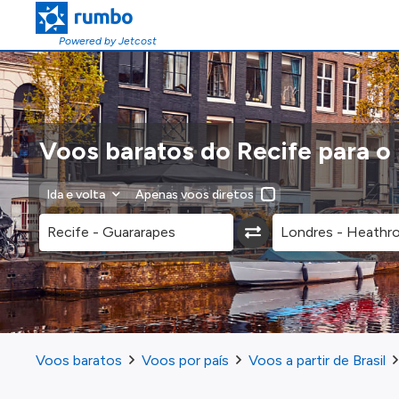
Powered by Jetcost
Voos baratos do Recife para 
Ida e volta
Apenas voos diretos
Voos baratos
Voos por país
Voos a partir de Brasil