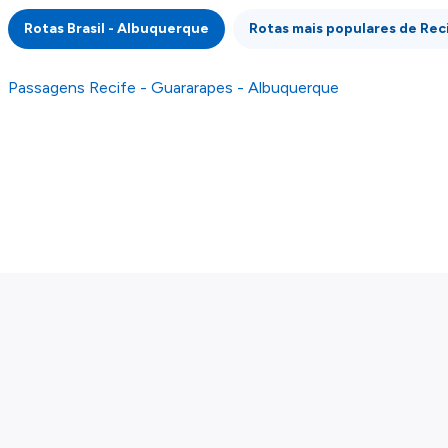
integridade ou pela precisão da informação
Rotas Brasil - Albuquerque
Rotas mais populares de Rec
publicada, por isso verifique com atenção todas
as condições no website do parceiro antes de
fazer uma reserva. Para mais detalhes verifique
Passagens Recife - Guararapes - Albuquerque
os nossos
Termos e Condições
.