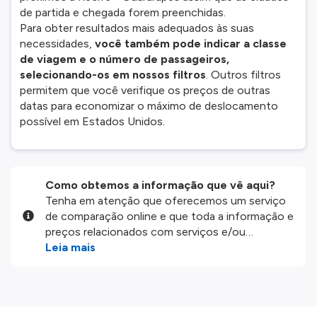
de partida e chegada forem preenchidas.
Para obter resultados mais adequados às suas
necessidades,
você também pode indicar a classe
de viagem e o número de passageiros,
selecionando-os em nossos filtros
. Outros filtros
permitem que você verifique os preços de outras
datas para economizar o máximo de deslocamento
possível em Estados Unidos.
Como obtemos a informação que vê aqui?
Tenha em atenção que oferecemos um serviço
de comparação online e que toda a informação e
preços relacionados com serviços e/ou
produtos disponíveis no nosso website são
Leia mais
disponibilizados pelos nossos parceiros
externos. Fazemos o nosso melhor para lhe
mostrar informação atualizada, mas tenha em
atenção que não somos responsáveis pela