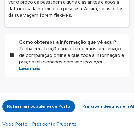
ver o preço da passagem alguns dias antes e após a
data indicada no início da pesquisa. Assim, se as datas
da sua viagem forem flexíveis.
Como obtemos a informação que vê aqui?
Tenha em atenção que oferecemos um serviço
de comparação online e que toda a informação e
preços relacionados com serviços e/ou
produtos disponíveis no nosso website são
Leia mais
disponibilizados pelos nossos parceiros
externos. Fazemos o nosso melhor para lhe
mostrar informação atualizada, mas tenha em
atenção que não somos responsáveis pela
integridade ou pela precisão da informação
Rotas mais populares de Porto
Principais destinos em 
publicada, por isso verifique com atenção todas
as condições no website do parceiro antes de
fazer uma reserva. Para mais detalhes verifique
Voos Porto - Presidente Prudente
os nossos
Termos e Condições
.