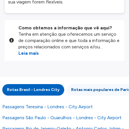
sua viagem forem flexíveis.
Como obtemos a informação que vê aqui?
Tenha em atenção que oferecemos um serviço
de comparação online e que toda a informação e
preços relacionados com serviços e/ou
produtos disponíveis no nosso website são
Leia mais
disponibilizados pelos nossos parceiros
externos. Fazemos o nosso melhor para lhe
mostrar informação atualizada, mas tenha em
atenção que não somos responsáveis pela
integridade ou pela precisão da informação
Rotas Brasil - Londres City
Rotas mais populares de Pari
publicada, por isso verifique com atenção todas
as condições no website do parceiro antes de
fazer uma reserva. Para mais detalhes verifique
Passagens Teresina - Londres - City Airport
os nossos
Termos e Condições
.
Passagens São Paulo - Guarulhos - Londres - City Airport
Passagens Rio de Janeiro-Galeão - Antonio Carlos Jobim -