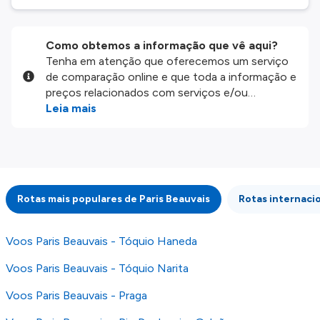
Como obtemos a informação que vê aqui?
Tenha em atenção que oferecemos um serviço
de comparação online e que toda a informação e
preços relacionados com serviços e/ou
produtos disponíveis no nosso website são
Leia mais
disponibilizados pelos nossos parceiros
externos. Fazemos o nosso melhor para lhe
mostrar informação atualizada, mas tenha em
atenção que não somos responsáveis pela
integridade ou pela precisão da informação
Rotas mais populares de Paris Beauvais
Rotas internacio
publicada, por isso verifique com atenção todas
as condições no website do parceiro antes de
fazer uma reserva. Para mais detalhes verifique
Voos Paris Beauvais - Tóquio Haneda
os nossos
Termos e Condições
.
Voos Paris Beauvais - Tóquio Narita
Voos Paris Beauvais - Praga