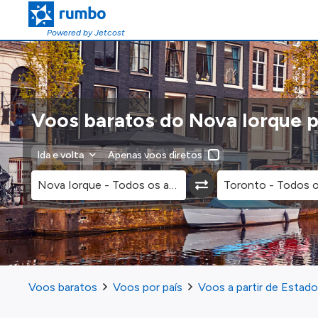
Powered by Jetcost
Voos baratos do Nova Iorque p
Ida e volta
Apenas voos diretos
Voos baratos
Voos por país
Voos a partir de Estad