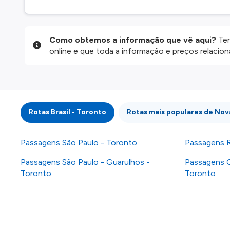
Como obtemos a informação que vê aqui?
Ten
online e que toda a informação e preços relaci
website são disponibilizados pelos nossos parce
informação atualizada, mas tenha em atenção qu
da informação publicada, por isso verifique com
fazer uma reserva. Para mais detalhes verifique 
Rotas Brasil - Toronto
Rotas mais populares de Nov
Passagens São Paulo - Toronto
Passagens R
Passagens São Paulo - Guarulhos -
Passagens C
Toronto
Toronto