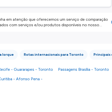
ha em atenção que oferecemos um serviço de comparação
onados com serviços e/ou produtos disponíveis no nosso
iros externos. Fazemos o nosso melhor para lhe mostrar
e não somos responsáveis pela integridade ou pela precisão
 atenção todas as condições no website do parceiro antes de
os nossos
Termos e Condições
.
a Iorque
Rotas internacionais para Toronto
Principais
ecife - Guararapes - Toronto
Passagens Brasília - Toronto
uritiba - Afonso Pena -