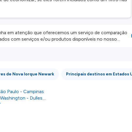
ha em atenção que oferecemos um serviço de comparação
onados com serviços e/ou produtos disponíveis no nosso
iros externos. Fazemos o nosso melhor para lhe mostrar
e não somos responsáveis pela integridade ou pela precisão
 atenção todas as condições no website do parceiro antes de
os nossos
Termos e Condições
.
res de Nova Iorque Newark
Principais destinos em Estados 
ão Paulo - Campinas
 Washington - Dulles
l