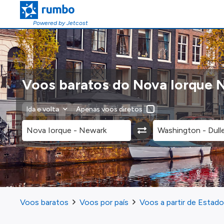
Powered by Jetcost
Voos baratos do Nova Iorque 
Ida e volta
Apenas voos diretos
Voos baratos
Voos por país
Voos a partir de Estad