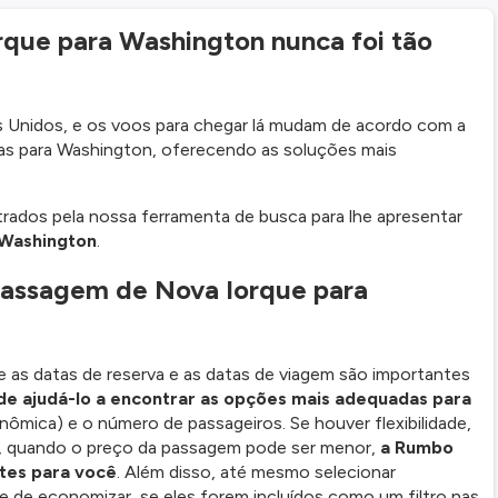
rque para Washington nunca foi tão
os Unidos, e os voos para chegar lá mudam de acordo com a
tas para Washington, oferecendo as soluções mais
trados pela nossa ferramenta de busca para lhe apresentar
 Washington
.
passagem de Nova Iorque para
e as datas de reserva e as datas de viagem são importantes
e ajudá-lo a encontrar as opções mais adequadas para
nômica) e o número de passageiros. Se houver flexibilidade,
as, quando o preço da passagem pode ser menor,
a Rumbo
tes para você
. Além disso, até mesmo selecionar
e de economizar, se eles forem incluídos como um filtro nas