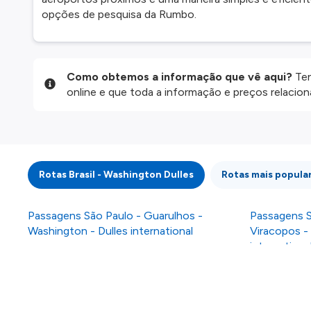
opções de pesquisa da Rumbo.
Como obtemos a informação que vê aqui?
Ten
online e que toda a informação e preços relaci
website são disponibilizados pelos nossos parce
informação atualizada, mas tenha em atenção qu
da informação publicada, por isso verifique com
fazer uma reserva. Para mais detalhes verifique 
Rotas Brasil - Washington Dulles
Rotas mais popula
Passagens São Paulo - Guarulhos -
Passagens S
Washington - Dulles international
Viracopos -
internationa