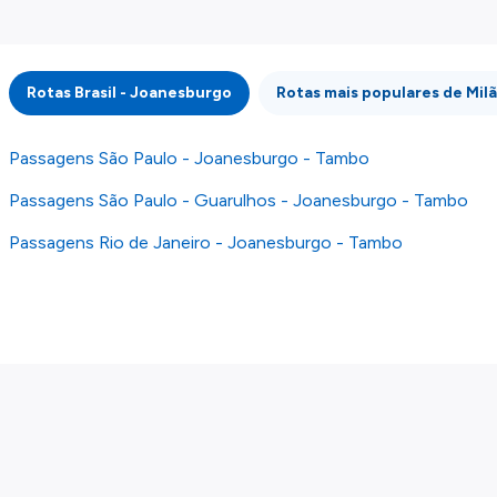
externos. Fazemos o nosso melhor para lhe
mostrar informação atualizada, mas tenha em
atenção que não somos responsáveis pela
integridade ou pela precisão da informação
Rotas Brasil - Joanesburgo
Rotas mais populares de Mil
publicada, por isso verifique com atenção todas
as condições no website do parceiro antes de
fazer uma reserva. Para mais detalhes verifique
Passagens São Paulo - Joanesburgo - Tambo
os nossos
Termos e Condições
.
Passagens São Paulo - Guarulhos - Joanesburgo - Tambo
Passagens Rio de Janeiro - Joanesburgo - Tambo