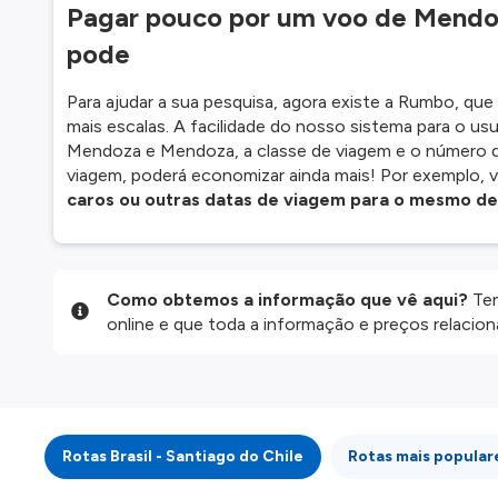
Pagar pouco por um voo de Mendoz
pode
Para ajudar a sua pesquisa, agora existe a Rumbo, qu
mais escalas. A facilidade do nosso sistema para o usu
Mendoza e Mendoza, a classe de viagem e o número de 
viagem, poderá economizar ainda mais! Por exemplo, 
caros ou outras datas de viagem para o mesmo de
Como obtemos a informação que vê aqui?
Ten
online e que toda a informação e preços relaci
website são disponibilizados pelos nossos parce
informação atualizada, mas tenha em atenção qu
da informação publicada, por isso verifique com
fazer uma reserva. Para mais detalhes verifique 
Rotas Brasil - Santiago do Chile
Rotas mais popula