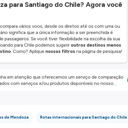
a para Santiago do Chile? Agora você
e compara vários voos, desde os diretos até os com uma ou
ário significa que a única informação a ser preenchida é
passageiros. Se você tiver flexibilidade na escolha da sua
voando para Chile podemos sugerir
outros destinos menos
stino
. Como? Aplique
nossos filtros
na página de pesquisa!
ha em atenção que oferecemos um serviço de comparação
onados com serviços e/ou produtos disponíveis no nosso
iros externos. Fazemos o nosso melhor para lhe mostrar
e não somos responsáveis pela integridade ou pela precisão
 atenção todas as condições no website do parceiro antes de
os nossos
Termos e Condições
.
res de Mendoza
Rotas internacionais para Santiago do Chile