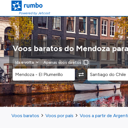
Powered by Jetcost
Voos baratos do Mendoza para 
Ida e volta
Apenas voos diretos
Voos baratos
Voos por país
Voos a partir de Argent