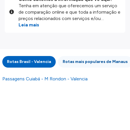
Tenha em atenção que oferecemos um serviço
de comparação online e que toda a informação e
preços relacionados com serviços e/ou
produtos disponíveis no nosso website são
Leia mais
disponibilizados pelos nossos parceiros
externos. Fazemos o nosso melhor para lhe
mostrar informação atualizada, mas tenha em
atenção que não somos responsáveis pela
integridade ou pela precisão da informação
Rotas Brasil - Valencia
Rotas mais populares de Manaus
publicada, por isso verifique com atenção todas
as condições no website do parceiro antes de
fazer uma reserva. Para mais detalhes verifique
Passagens Cuiabá - M Rondon - Valencia
os nossos
Termos e Condições
.