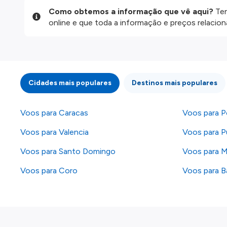
Como obtemos a informação que vê aqui?
Ten
online e que toda a informação e preços relaci
website são disponibilizados pelos nossos parce
informação atualizada, mas tenha em atenção qu
da informação publicada, por isso verifique com
fazer uma reserva. Para mais detalhes verifique 
Cidades mais populares
Destinos mais populares
Voos para Caracas
Voos para P
Voos para Valencia
Voos para P
Voos para Santo Domingo
Voos para M
Voos para Coro
Voos para B