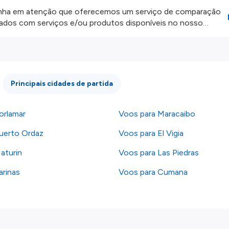
ha em atenção que oferecemos um serviço de comparação
onados com serviços e/ou produtos disponíveis no nosso
iros externos. Fazemos o nosso melhor para lhe mostrar
e não somos responsáveis pela integridade ou pela precisão
 atenção todas as condições no website do parceiro antes de
os nossos
Termos e Condições
.
Principais cidades de partida
orlamar
Voos para Maracaibo
uerto Ordaz
Voos para El Vigia
aturin
Voos para Las Piedras
arinas
Voos para Cumana