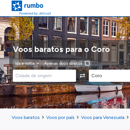
Powered by Jetcost
Voos baratos para o Coro
Ida e volta
Apenas voos diretos
Voos baratos
Voos por país
Voos para Venezuela