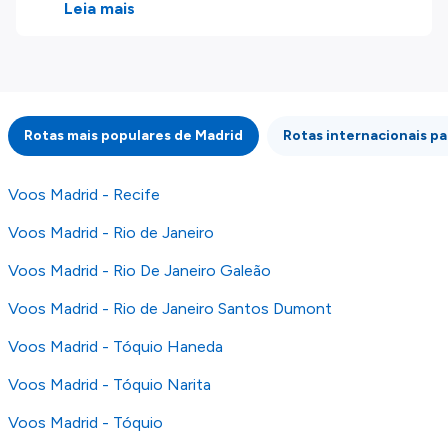
produtos disponíveis no nosso website são
Leia mais
disponibilizados pelos nossos parceiros
externos. Fazemos o nosso melhor para lhe
mostrar informação atualizada, mas tenha em
atenção que não somos responsáveis pela
integridade ou pela precisão da informação
Rotas mais populares de Madrid
Rotas internacionais pa
publicada, por isso verifique com atenção todas
as condições no website do parceiro antes de
fazer uma reserva. Para mais detalhes verifique
Voos Madrid - Recife
os nossos
Termos e Condições
.
Voos Madrid - Rio de Janeiro
Voos Madrid - Rio De Janeiro Galeão
Voos Madrid - Rio de Janeiro Santos Dumont
Voos Madrid - Tóquio Haneda
Voos Madrid - Tóquio Narita
Voos Madrid - Tóquio