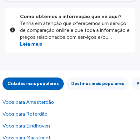
Como obtemos a informação que vê aqui?
Tenha em atenção que oferecemos um serviço
de comparação online e que toda a informação e
preços relacionados com serviços e/ou
produtos disponíveis no nosso website são
Leia mais
disponibilizados pelos nossos parceiros
externos. Fazemos o nosso melhor para lhe
mostrar informação atualizada, mas tenha em
atenção que não somos responsáveis pela
integridade ou pela precisão da informação
Cidades mais populares
Destinos mais populares
P
publicada, por isso verifique com atenção todas
as condições no website do parceiro antes de
fazer uma reserva. Para mais detalhes verifique
Voos para Amesterdão
os nossos
Termos e Condições
.
Voos para Roterdão
Voos para Eindhoven
Voos para Maastricht