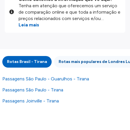
Tenha em atenção que oferecemos um serviço
de comparação online e que toda a informação e
preços relacionados com serviços e/ou
produtos disponíveis no nosso website são
Leia mais
disponibilizados pelos nossos parceiros
externos. Fazemos o nosso melhor para lhe
mostrar informação atualizada, mas tenha em
atenção que não somos responsáveis pela
integridade ou pela precisão da informação
Rotas Brasil - Tirana
Rotas mais populares de Londres L
publicada, por isso verifique com atenção todas
as condições no website do parceiro antes de
fazer uma reserva. Para mais detalhes verifique
Passagens São Paulo - Guarulhos - Tirana
os nossos
Termos e Condições
.
Passagens São Paulo - Tirana
Passagens Joinville - Tirana