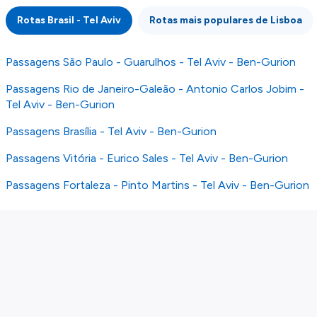
integridade ou pela precisão da informação
Rotas Brasil - Tel Aviv
Rotas mais populares de Lisboa
publicada, por isso verifique com atenção todas
as condições no website do parceiro antes de
fazer uma reserva. Para mais detalhes verifique
Passagens São Paulo - Guarulhos - Tel Aviv - Ben-Gurion
os nossos
Termos e Condições
.
Passagens Rio de Janeiro-Galeão - Antonio Carlos Jobim -
Tel Aviv - Ben-Gurion
Passagens Brasília - Tel Aviv - Ben-Gurion
Passagens Vitória - Eurico Sales - Tel Aviv - Ben-Gurion
Passagens Fortaleza - Pinto Martins - Tel Aviv - Ben-Gurion