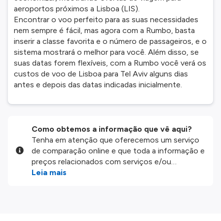
aeroportos próximos a Lisboa (LIS).
Encontrar o voo perfeito para as suas necessidades
nem sempre é fácil, mas agora com a Rumbo, basta
inserir a classe favorita e o número de passageiros, e o
sistema mostrará o melhor para você. Além disso, se
suas datas forem flexíveis, com a Rumbo você verá os
custos de voo de Lisboa para Tel Aviv alguns dias
antes e depois das datas indicadas inicialmente.
Como obtemos a informação que vê aqui?
Tenha em atenção que oferecemos um serviço
de comparação online e que toda a informação e
preços relacionados com serviços e/ou
produtos disponíveis no nosso website são
Leia mais
disponibilizados pelos nossos parceiros
externos. Fazemos o nosso melhor para lhe
mostrar informação atualizada, mas tenha em
atenção que não somos responsáveis pela