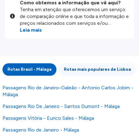
Como obtemos a informação que vê aqui?
Tenha em atenção que oferecemos um serviço
de comparação online e que toda a informação e
preços relacionados com serviços e/ou
produtos disponíveis no nosso website são
Leia mais
disponibilizados pelos nossos parceiros
externos. Fazemos o nosso melhor para lhe
mostrar informação atualizada, mas tenha em
atenção que não somos responsáveis pela
integridade ou pela precisão da informação
Rotas Brasil - Málaga
Rotas mais populares de Lisboa
publicada, por isso verifique com atenção todas
as condições no website do parceiro antes de
fazer uma reserva. Para mais detalhes verifique
Passagens Rio de Janeiro-Galeão - Antonio Carlos Jobim -
os nossos
Termos e Condições
.
Málaga
Passagens Rio De Janeiro - Santos Dumont - Málaga
Passagens Vitória - Eurico Sales - Málaga
Passagens Rio de Janeiro - Málaga