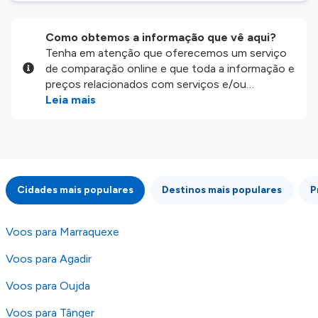
Como obtemos a informação que vê aqui?
Tenha em atenção que oferecemos um serviço
de comparação online e que toda a informação e
preços relacionados com serviços e/ou
produtos disponíveis no nosso website são
Leia mais
disponibilizados pelos nossos parceiros
externos. Fazemos o nosso melhor para lhe
mostrar informação atualizada, mas tenha em
atenção que não somos responsáveis pela
integridade ou pela precisão da informação
Cidades mais populares
Destinos mais populares
P
publicada, por isso verifique com atenção todas
as condições no website do parceiro antes de
fazer uma reserva. Para mais detalhes verifique
Voos para Marraquexe
os nossos
Termos e Condições
.
Voos para Agadir
Voos para Oujda
Voos para Tânger