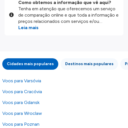
Como obtemos a informação que vê aqui?
Tenha em atenção que oferecemos um serviço
de comparação online e que toda a informação e
preços relacionados com serviços e/ou
produtos disponíveis no nosso website são
Leia mais
disponibilizados pelos nossos parceiros
externos. Fazemos o nosso melhor para lhe
mostrar informação atualizada, mas tenha em
atenção que não somos responsáveis pela
integridade ou pela precisão da informação
Cidades mais populares
Destinos mais populares
P
publicada, por isso verifique com atenção todas
as condições no website do parceiro antes de
fazer uma reserva. Para mais detalhes verifique
Voos para Varsóvia
os nossos
Termos e Condições
.
Voos para Cracóvia
Voos para Gdansk
Voos para Wroclaw
Voos para Poznan