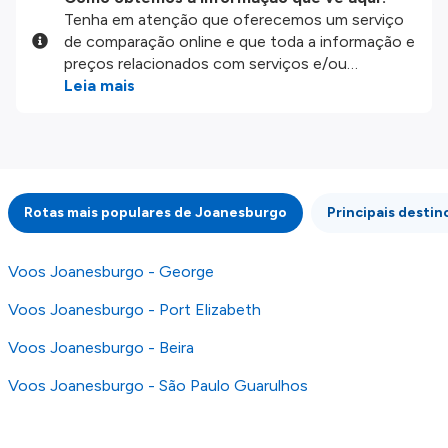
Tenha em atenção que oferecemos um serviço
de comparação online e que toda a informação e
preços relacionados com serviços e/ou
produtos disponíveis no nosso website são
Leia mais
disponibilizados pelos nossos parceiros
externos. Fazemos o nosso melhor para lhe
mostrar informação atualizada, mas tenha em
atenção que não somos responsáveis pela
integridade ou pela precisão da informação
Rotas mais populares de Joanesburgo
Principais destin
publicada, por isso verifique com atenção todas
as condições no website do parceiro antes de
fazer uma reserva. Para mais detalhes verifique
Voos Joanesburgo - George
os nossos
Termos e Condições
.
Voos Joanesburgo - Port Elizabeth
Voos Joanesburgo - Beira
Voos Joanesburgo - São Paulo Guarulhos