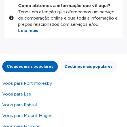
Como obtemos a informação que vê aqui?
Tenha em atenção que oferecemos um serviço
de comparação online e que toda a informação e
preços relacionados com serviços e/ou
produtos disponíveis no nosso website são
Leia mais
disponibilizados pelos nossos parceiros
externos. Fazemos o nosso melhor para lhe
mostrar informação atualizada, mas tenha em
atenção que não somos responsáveis pela
integridade ou pela precisão da informação
Cidades mais populares
Destinos mais populares
publicada, por isso verifique com atenção todas
as condições no website do parceiro antes de
fazer uma reserva. Para mais detalhes verifique
Voos para Port Moresby
os nossos
Termos e Condições
.
Voos para Lae
Voos para Rabaul
Voos para Mount Hagen
Voos para Hoskins