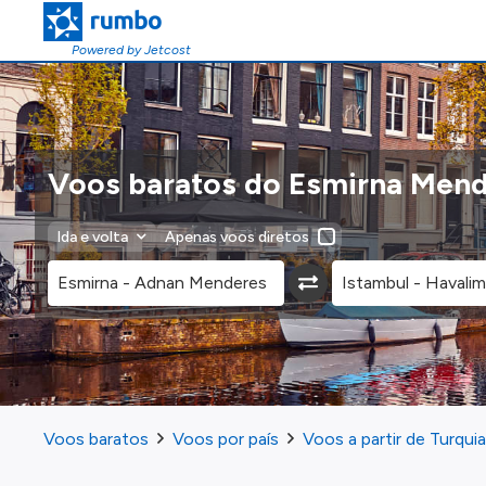
Powered by Jetcost
Voos baratos do Esmirna Mend
Ida e volta
Apenas voos diretos
Voos baratos
Voos por país
Voos a partir de Turquia