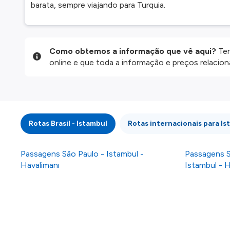
barata, sempre viajando para Turquia.
Como obtemos a informação que vê aqui?
Ten
online e que toda a informação e preços relaci
website são disponibilizados pelos nossos parce
informação atualizada, mas tenha em atenção qu
da informação publicada, por isso verifique com
fazer uma reserva. Para mais detalhes verifique 
Rotas Brasil - Istambul
Rotas internacionais para Is
Passagens São Paulo - Istambul -
Passagens S
Havalimanı
Istambul - H