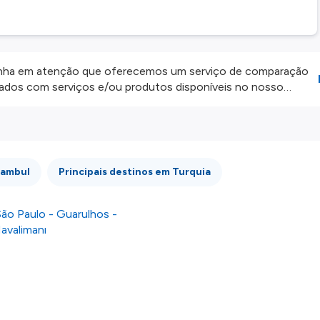
ha em atenção que oferecemos um serviço de comparação
onados com serviços e/ou produtos disponíveis no nosso
iros externos. Fazemos o nosso melhor para lhe mostrar
e não somos responsáveis pela integridade ou pela precisão
 atenção todas as condições no website do parceiro antes de
os nossos
Termos e Condições
.
tambul
Principais destinos em Turquia
ão Paulo - Guarulhos -
avalimanı