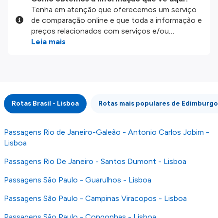
Tenha em atenção que oferecemos um serviço
de comparação online e que toda a informação e
preços relacionados com serviços e/ou
produtos disponíveis no nosso website são
Leia mais
disponibilizados pelos nossos parceiros
externos. Fazemos o nosso melhor para lhe
mostrar informação atualizada, mas tenha em
atenção que não somos responsáveis pela
integridade ou pela precisão da informação
Rotas Brasil - Lisboa
Rotas mais populares de Edimburgo
publicada, por isso verifique com atenção todas
as condições no website do parceiro antes de
fazer uma reserva. Para mais detalhes verifique
Passagens Rio de Janeiro-Galeão - Antonio Carlos Jobim -
os nossos
Termos e Condições
.
Lisboa
Passagens Rio De Janeiro - Santos Dumont - Lisboa
Passagens São Paulo - Guarulhos - Lisboa
Passagens São Paulo - Campinas Viracopos - Lisboa
Passagens São Paulo - Congonhas - Lisboa