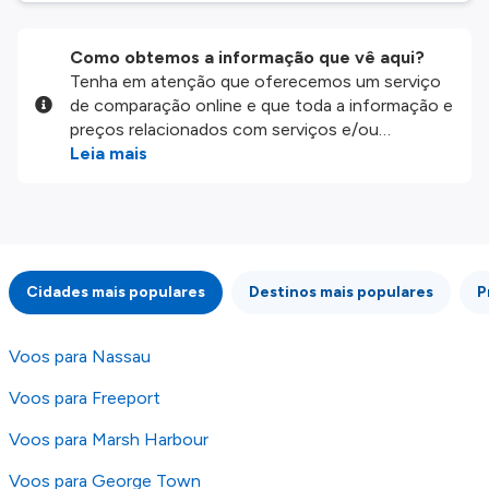
Como obtemos a informação que vê aqui?
Tenha em atenção que oferecemos um serviço
de comparação online e que toda a informação e
preços relacionados com serviços e/ou
produtos disponíveis no nosso website são
Leia mais
disponibilizados pelos nossos parceiros
externos. Fazemos o nosso melhor para lhe
mostrar informação atualizada, mas tenha em
atenção que não somos responsáveis pela
integridade ou pela precisão da informação
Cidades mais populares
Destinos mais populares
P
publicada, por isso verifique com atenção todas
as condições no website do parceiro antes de
fazer uma reserva. Para mais detalhes verifique
Voos para Nassau
os nossos
Termos e Condições
.
Voos para Freeport
Voos para Marsh Harbour
Voos para George Town