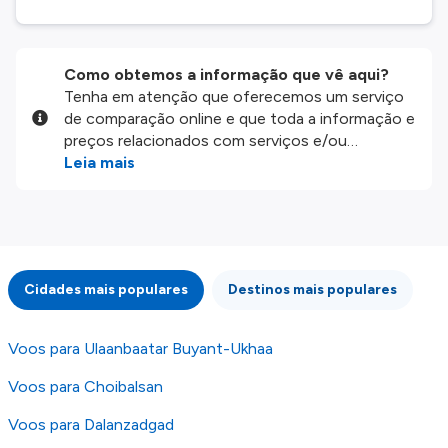
Como obtemos a informação que vê aqui?
Tenha em atenção que oferecemos um serviço
de comparação online e que toda a informação e
preços relacionados com serviços e/ou
produtos disponíveis no nosso website são
Leia mais
disponibilizados pelos nossos parceiros
externos. Fazemos o nosso melhor para lhe
mostrar informação atualizada, mas tenha em
atenção que não somos responsáveis pela
integridade ou pela precisão da informação
Cidades mais populares
Destinos mais populares
publicada, por isso verifique com atenção todas
as condições no website do parceiro antes de
fazer uma reserva. Para mais detalhes verifique
Voos para Ulaanbaatar Buyant-Ukhaa
os nossos
Termos e Condições
.
Voos para Choibalsan
Voos para Dalanzadgad