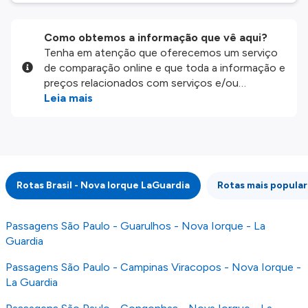
Como obtemos a informação que vê aqui?
Tenha em atenção que oferecemos um serviço
de comparação online e que toda a informação e
preços relacionados com serviços e/ou
produtos disponíveis no nosso website são
Leia mais
disponibilizados pelos nossos parceiros
externos. Fazemos o nosso melhor para lhe
mostrar informação atualizada, mas tenha em
atenção que não somos responsáveis pela
integridade ou pela precisão da informação
Rotas Brasil - Nova Iorque LaGuardia
Rotas mais popula
publicada, por isso verifique com atenção todas
as condições no website do parceiro antes de
fazer uma reserva. Para mais detalhes verifique
Passagens São Paulo - Guarulhos - Nova Iorque - La
os nossos
Termos e Condições
.
Guardia
Passagens São Paulo - Campinas Viracopos - Nova Iorque -
La Guardia