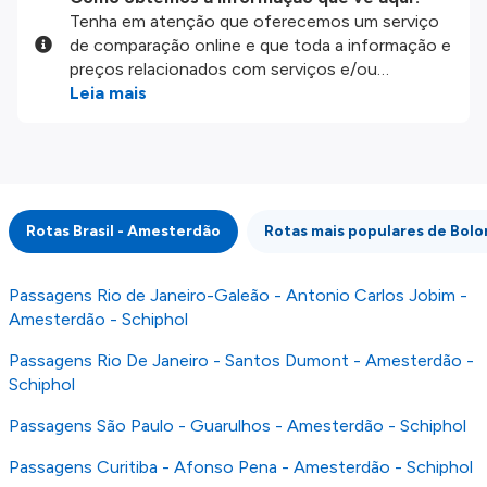
Tenha em atenção que oferecemos um serviço
de comparação online e que toda a informação e
preços relacionados com serviços e/ou
produtos disponíveis no nosso website são
Leia mais
disponibilizados pelos nossos parceiros
externos. Fazemos o nosso melhor para lhe
mostrar informação atualizada, mas tenha em
atenção que não somos responsáveis pela
integridade ou pela precisão da informação
Rotas Brasil - Amesterdão
Rotas mais populares de Bol
publicada, por isso verifique com atenção todas
as condições no website do parceiro antes de
fazer uma reserva. Para mais detalhes verifique
Passagens Rio de Janeiro-Galeão - Antonio Carlos Jobim -
os nossos
Termos e Condições
.
Amesterdão - Schiphol
Passagens Rio De Janeiro - Santos Dumont - Amesterdão -
Schiphol
Passagens São Paulo - Guarulhos - Amesterdão - Schiphol
Passagens Curitiba - Afonso Pena - Amesterdão - Schiphol