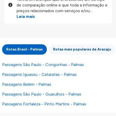
de comparação online e que toda a informação e
preços relacionados com serviços e/ou
produtos disponíveis no nosso website são
Leia mais
disponibilizados pelos nossos parceiros
externos. Fazemos o nosso melhor para lhe
mostrar informação atualizada, mas tenha em
atenção que não somos responsáveis pela
integridade ou pela precisão da informação
Rotas Brasil - Palmas
Rotas mais populares de Aracaju
publicada, por isso verifique com atenção todas
as condições no website do parceiro antes de
fazer uma reserva. Para mais detalhes verifique
Passagens São Paulo - Congonhas - Palmas
os nossos
Termos e Condições
.
Passagens Iguassu - Cataratas - Palmas
Passagens Belém - Palmas
Passagens São Paulo - Guarulhos - Palmas
Passagens Fortaleza - Pinto Martins - Palmas