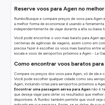
Reserve voos para Agen no melho
RumboBusque e compare preços de voos para Agen em 
a melhor forma de economizar é usando a ferramenta
independentemente de viajar durante a alta ou baixa 
Você pode encontrar o voo mais barato para Agen apó
centenas de agências de viagens, assim como em comp
precisa fazer é escolher os voos mais baratos entre a
escala e voos de aeroportos próximos a Agen - La Ga
Como encontrar voos baratos para
Compare os preços dos voos para Agen, só de ida e c
Você pode escolher qualquer cidade como seu aeroport
Agen, incluindo rotas para aeroportos próximos a Age
Encontrar uma passagem aérea para Agen
não é ta
que deseja viajar para obter os resultados que melh
disponíveis. A Rumbo também permite que você veja o
indicada em sua pesquisa. Assim, se as datas de sua 