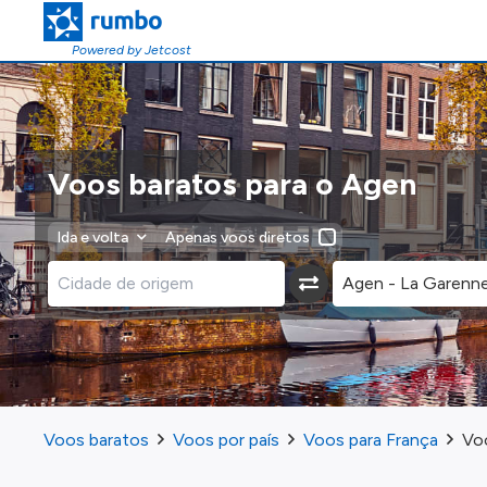
Powered by Jetcost
Voos baratos para o Agen
Ida e volta
Apenas voos diretos
Voos baratos
Voos por país
Voos para França
Vo