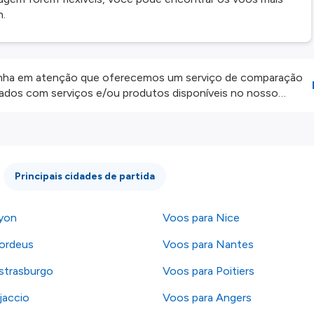
n.
ha em atenção que oferecemos um serviço de comparação
onados com serviços e/ou produtos disponíveis no nosso
iros externos. Fazemos o nosso melhor para lhe mostrar
e não somos responsáveis pela integridade ou pela precisão
 atenção todas as condições no website do parceiro antes de
os nossos
Termos e Condições
.
Principais cidades de partida
yon
Voos para Nice
ordeus
Voos para Nantes
strasburgo
Voos para Poitiers
jaccio
Voos para Angers