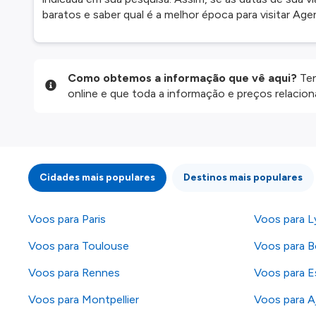
baratos e saber qual é a melhor época para visitar Age
Como obtemos a informação que vê aqui?
Ten
online e que toda a informação e preços relaci
website são disponibilizados pelos nossos parce
informação atualizada, mas tenha em atenção qu
da informação publicada, por isso verifique com
fazer uma reserva. Para mais detalhes verifique 
Cidades mais populares
Destinos mais populares
Voos para Paris
Voos para L
Voos para Toulouse
Voos para B
Voos para Rennes
Voos para E
Voos para Montpellier
Voos para A