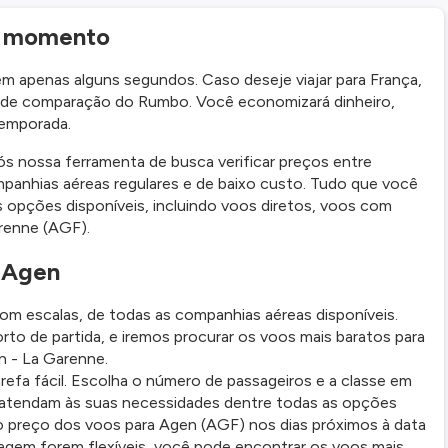
r momento
apenas alguns segundos. Caso deseje viajar para França,
 de comparação do Rumbo. Você economizará dinheiro,
temporada.
s nossa ferramenta de busca verificar preços entre
anhias aéreas regulares e de baixo custo. Tudo que você
s opções disponíveis, incluindo voos diretos, voos com
renne (AGF).
 Agen
om escalas, de todas as companhias aéreas disponíveis.
o de partida, e iremos procurar os voos mais baratos para
n - La Garenne.
refa fácil. Escolha o número de passageiros e a classe em
or atendam às suas necessidades dentre todas as opções
 preço dos voos para Agen (AGF) nos dias próximos à data
viagem forem flexíveis, você pode encontrar os voos mais