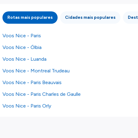
atenção que não somos responsáveis pela
integridade ou pela precisão da informação
Rotas mais populares
Cidades mais populares
Dest
publicada, por isso verifique com atenção todas
as condições no website do parceiro antes de
fazer uma reserva. Para mais detalhes verifique
Voos Nice - Paris
os nossos
Termos e Condições
.
Voos Nice - Ólbia
Voos Nice - Luanda
Voos Nice - Montreal Trudeau
Voos Nice - Paris Beauvais
Voos Nice - Paris Charles de Gaulle
Voos Nice - Paris Orly