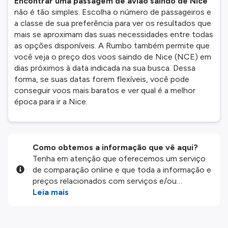
Encontrar uma passagem de avião saindo de Nice
não é tão simples. Escolha o número de passageiros e
a classe de sua preferência para ver os resultados que
mais se aproximam das suas necessidades entre todas
as opções disponíveis. A Rumbo também permite que
você veja o preço dos voos saindo de Nice (NCE) em
dias próximos à data indicada na sua busca. Dessa
forma, se suas datas forem flexíveis, você pode
conseguir voos mais baratos e ver qual é a melhor
época para ir a Nice.
Como obtemos a informação que vê aqui?
Tenha em atenção que oferecemos um serviço
de comparação online e que toda a informação e
preços relacionados com serviços e/ou
produtos disponíveis no nosso website são
Leia mais
disponibilizados pelos nossos parceiros
externos. Fazemos o nosso melhor para lhe
mostrar informação atualizada, mas tenha em