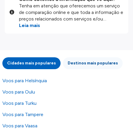
Tenha em atenção que oferecemos um serviço
de comparação online e que toda a informação e
preços relacionados com serviços e/ou
produtos disponíveis no nosso website são
Leia mais
disponibilizados pelos nossos parceiros
externos. Fazemos o nosso melhor para lhe
mostrar informação atualizada, mas tenha em
atenção que não somos responsáveis pela
integridade ou pela precisão da informação
Cidades mais populares
Destinos mais populares
publicada, por isso verifique com atenção todas
as condições no website do parceiro antes de
fazer uma reserva. Para mais detalhes verifique
Voos para Helsínquia
os nossos
Termos e Condições
.
Voos para Oulu
Voos para Turku
Voos para Tampere
Voos para Vaasa