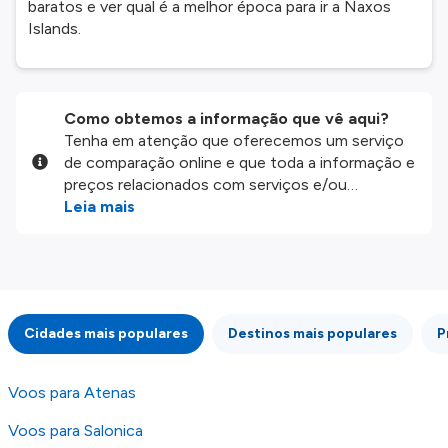
baratos e ver qual é a melhor época para ir a Naxos
Islands.
Como obtemos a informação que vê aqui?
Tenha em atenção que oferecemos um serviço
de comparação online e que toda a informação e
preços relacionados com serviços e/ou
produtos disponíveis no nosso website são
Leia mais
disponibilizados pelos nossos parceiros
externos. Fazemos o nosso melhor para lhe
mostrar informação atualizada, mas tenha em
atenção que não somos responsáveis pela
integridade ou pela precisão da informação
Cidades mais populares
Destinos mais populares
P
publicada, por isso verifique com atenção todas
as condições no website do parceiro antes de
fazer uma reserva. Para mais detalhes verifique
Voos para Atenas
os nossos
Termos e Condições
.
Voos para Salonica