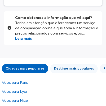
Como obtemos a informação que vê aqui?
Tenha em atenção que oferecemos um serviço
de comparação online e que toda a informação e
preços relacionados com serviços e/ou
produtos disponíveis no nosso website são
Leia mais
disponibilizados pelos nossos parceiros
externos. Fazemos o nosso melhor para lhe
mostrar informação atualizada, mas tenha em
atenção que não somos responsáveis pela
integridade ou pela precisão da informação
Cidades mais populares
Destinos mais populares
P
publicada, por isso verifique com atenção todas
as condições no website do parceiro antes de
fazer uma reserva. Para mais detalhes verifique
Voos para Paris
os nossos
Termos e Condições
.
Voos para Lyon
Voos para Nice