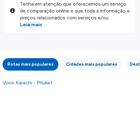
Tenha em atenção que oferecemos um serviço
de comparação online e que toda a informação e
preços relacionados com serviços e/ou
produtos disponíveis no nosso website são
Leia mais
disponibilizados pelos nossos parceiros
externos. Fazemos o nosso melhor para lhe
mostrar informação atualizada, mas tenha em
atenção que não somos responsáveis pela
integridade ou pela precisão da informação
Rotas mais populares
Cidades mais populares
Dest
publicada, por isso verifique com atenção todas
as condições no website do parceiro antes de
fazer uma reserva. Para mais detalhes verifique
Voos Karachi - Phuket
os nossos
Termos e Condições
.