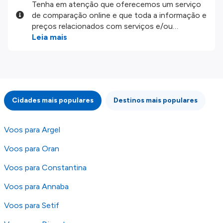
Tenha em atenção que oferecemos um serviço
de comparação online e que toda a informação e
preços relacionados com serviços e/ou
produtos disponíveis no nosso website são
Leia mais
disponibilizados pelos nossos parceiros
externos. Fazemos o nosso melhor para lhe
mostrar informação atualizada, mas tenha em
atenção que não somos responsáveis pela
integridade ou pela precisão da informação
Cidades mais populares
Destinos mais populares
publicada, por isso verifique com atenção todas
as condições no website do parceiro antes de
fazer uma reserva. Para mais detalhes verifique
Voos para Argel
os nossos
Termos e Condições
.
Voos para Oran
Voos para Constantina
Voos para Annaba
Voos para Setif