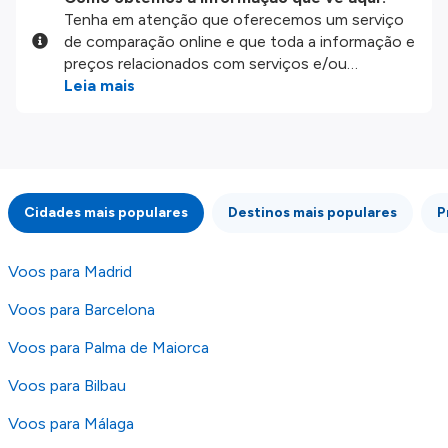
Tenha em atenção que oferecemos um serviço
de comparação online e que toda a informação e
preços relacionados com serviços e/ou
produtos disponíveis no nosso website são
Leia mais
disponibilizados pelos nossos parceiros
externos. Fazemos o nosso melhor para lhe
mostrar informação atualizada, mas tenha em
atenção que não somos responsáveis pela
integridade ou pela precisão da informação
Cidades mais populares
Destinos mais populares
P
publicada, por isso verifique com atenção todas
as condições no website do parceiro antes de
fazer uma reserva. Para mais detalhes verifique
Voos para Madrid
os nossos
Termos e Condições
.
Voos para Barcelona
Voos para Palma de Maiorca
Voos para Bilbau
Voos para Málaga