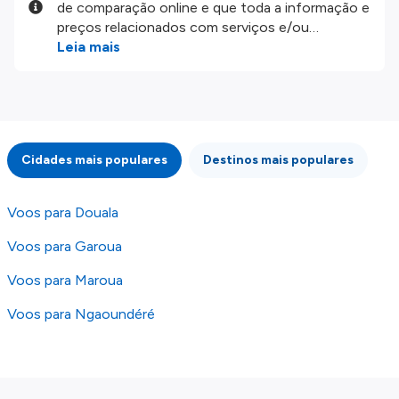
de comparação online e que toda a informação e
preços relacionados com serviços e/ou
produtos disponíveis no nosso website são
Leia mais
disponibilizados pelos nossos parceiros
externos. Fazemos o nosso melhor para lhe
mostrar informação atualizada, mas tenha em
atenção que não somos responsáveis pela
integridade ou pela precisão da informação
Cidades mais populares
Destinos mais populares
publicada, por isso verifique com atenção todas
as condições no website do parceiro antes de
fazer uma reserva. Para mais detalhes verifique
Voos para Douala
os nossos
Termos e Condições
.
Voos para Garoua
Voos para Maroua
Voos para Ngaoundéré