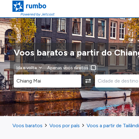
Powered by Jetcost
Voos baratos a partir do Chian
Ida e volta
Apenas voos diretos
Voos baratos
Voos por país
Voos a partir de Tailând