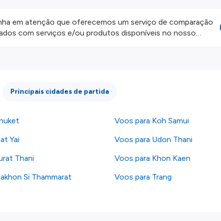
ha em atenção que oferecemos um serviço de comparação
onados com serviços e/ou produtos disponíveis no nosso
iros externos. Fazemos o nosso melhor para lhe mostrar
e não somos responsáveis pela integridade ou pela precisão
 atenção todas as condições no website do parceiro antes de
os nossos
Termos e Condições
.
Principais cidades de partida
huket
Voos para Koh Samui
at Yai
Voos para Udon Thani
urat Thani
Voos para Khon Kaen
Nakhon Si Thammarat
Voos para Trang