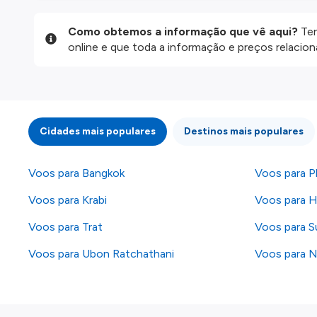
Como obtemos a informação que vê aqui?
Ten
online e que toda a informação e preços relaci
website são disponibilizados pelos nossos parce
informação atualizada, mas tenha em atenção qu
da informação publicada, por isso verifique com
fazer uma reserva. Para mais detalhes verifique 
Cidades mais populares
Destinos mais populares
Voos para Bangkok
Voos para P
Voos para Krabi
Voos para H
Voos para Trat
Voos para S
Voos para Ubon Ratchathani
Voos para 