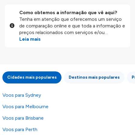
Como obtemos a informação que vê aqui?
Tenha em atenção que oferecemos um serviço
de comparação online e que toda a informação e
preços relacionados com serviços e/ou
produtos disponíveis no nosso website são
Leia mais
disponibilizados pelos nossos parceiros
externos. Fazemos o nosso melhor para lhe
mostrar informação atualizada, mas tenha em
atenção que não somos responsáveis pela
integridade ou pela precisão da informação
Cidades mais populares
Destinos mais populares
P
publicada, por isso verifique com atenção todas
as condições no website do parceiro antes de
fazer uma reserva. Para mais detalhes verifique
Voos para Sydney
os nossos
Termos e Condições
.
Voos para Melbourne
Voos para Brisbane
Voos para Perth