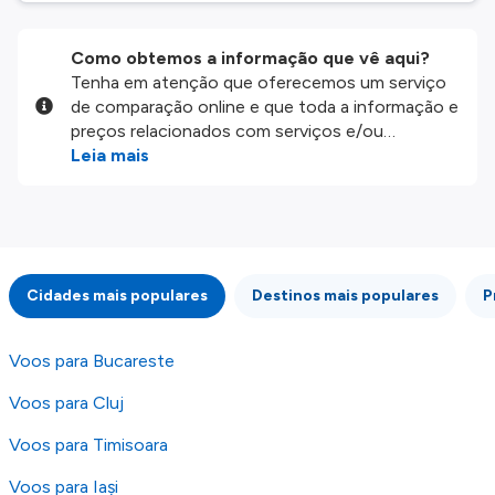
Como obtemos a informação que vê aqui?
Tenha em atenção que oferecemos um serviço
de comparação online e que toda a informação e
preços relacionados com serviços e/ou
produtos disponíveis no nosso website são
Leia mais
disponibilizados pelos nossos parceiros
externos. Fazemos o nosso melhor para lhe
mostrar informação atualizada, mas tenha em
atenção que não somos responsáveis pela
integridade ou pela precisão da informação
Cidades mais populares
Destinos mais populares
P
publicada, por isso verifique com atenção todas
as condições no website do parceiro antes de
fazer uma reserva. Para mais detalhes verifique
Voos para Bucareste
os nossos
Termos e Condições
.
Voos para Cluj
Voos para Timisoara
Voos para Iași