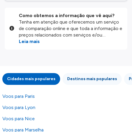
Como obtemos a informação que vê aqui?
Tenha em atenção que oferecemos um serviço
de comparação online e que toda a informação e
preços relacionados com serviços e/ou
produtos disponíveis no nosso website são
Leia mais
disponibilizados pelos nossos parceiros
externos. Fazemos o nosso melhor para lhe
mostrar informação atualizada, mas tenha em
atenção que não somos responsáveis pela
integridade ou pela precisão da informação
Cidades mais populares
Destinos mais populares
P
publicada, por isso verifique com atenção todas
as condições no website do parceiro antes de
fazer uma reserva. Para mais detalhes verifique
Voos para Paris
os nossos
Termos e Condições
.
Voos para Lyon
Voos para Nice
Voos para Marselha