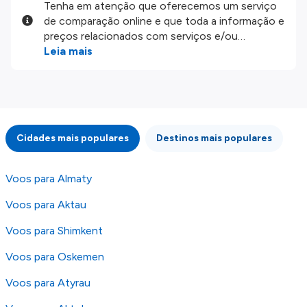
Tenha em atenção que oferecemos um serviço
de comparação online e que toda a informação e
preços relacionados com serviços e/ou
produtos disponíveis no nosso website são
Leia mais
disponibilizados pelos nossos parceiros
externos. Fazemos o nosso melhor para lhe
mostrar informação atualizada, mas tenha em
atenção que não somos responsáveis pela
integridade ou pela precisão da informação
Cidades mais populares
Destinos mais populares
publicada, por isso verifique com atenção todas
as condições no website do parceiro antes de
fazer uma reserva. Para mais detalhes verifique
Voos para Almaty
os nossos
Termos e Condições
.
Voos para Aktau
Voos para Shimkent
Voos para Oskemen
Voos para Atyrau