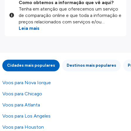
Como obtemos a informação que vê aqui?
Tenha em atenção que oferecemos um serviço
de comparação online e que toda a informação e
preços relacionados com serviços e/ou
produtos disponíveis no nosso website são
Leia mais
disponibilizados pelos nossos parceiros
externos. Fazemos o nosso melhor para lhe
mostrar informação atualizada, mas tenha em
atenção que não somos responsáveis pela
integridade ou pela precisão da informação
Cidades mais populares
Destinos mais populares
P
publicada, por isso verifique com atenção todas
as condições no website do parceiro antes de
fazer uma reserva. Para mais detalhes verifique
Voos para Nova Iorque
os nossos
Termos e Condições
.
Voos para Chicago
Voos para Atlanta
Voos para Los Angeles
Voos para Houston