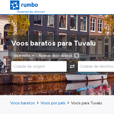
Powered by Jetcost
Voos baratos para Tuvalu
Ida e volta
Apenas voos diretos
Voos baratos
Voos por país
Voos para Tuvalu