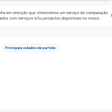
ha em atenção que oferecemos um serviço de comparação
onados com serviços e/ou produtos disponíveis no nosso
iros externos. Fazemos o nosso melhor para lhe mostrar
e não somos responsáveis pela integridade ou pela precisão
 atenção todas as condições no website do parceiro antes de
os nossos
Termos e Condições
.
Principais cidades de partida