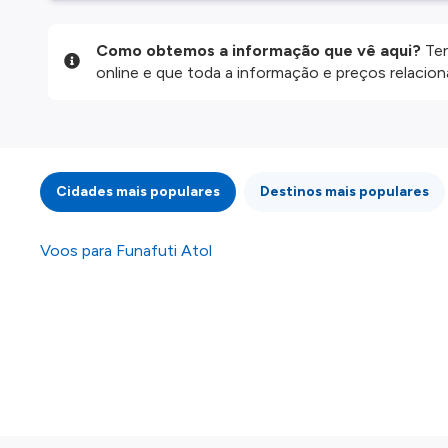
Como obtemos a informação que vê aqui?
Ten
online e que toda a informação e preços relaci
website são disponibilizados pelos nossos parce
informação atualizada, mas tenha em atenção qu
da informação publicada, por isso verifique com
fazer uma reserva. Para mais detalhes verifique 
Cidades mais populares
Destinos mais populares
Voos para Funafuti Atol