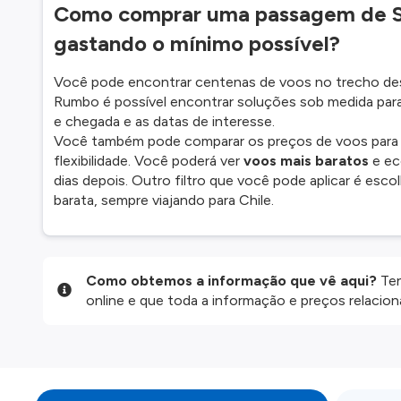
Como comprar uma passagem de Sa
gastando o mínimo possível?
Você pode encontrar centenas de voos no trecho des
Rumbo é possível encontrar soluções sob medida para
e chegada e as datas de interesse.
Você também pode comparar os preços de voos para out
flexibilidade. Você poderá ver
voos mais baratos
e ec
dias depois. Outro filtro que você pode aplicar é es
barata, sempre viajando para Chile.
Como obtemos a informação que vê aqui?
Ten
online e que toda a informação e preços relaci
website são disponibilizados pelos nossos parce
informação atualizada, mas tenha em atenção qu
da informação publicada, por isso verifique com
fazer uma reserva. Para mais detalhes verifique 