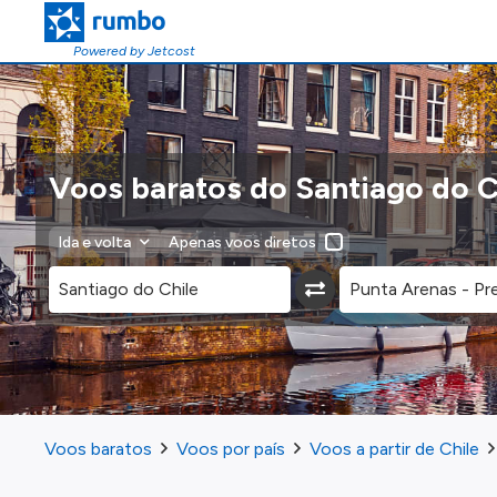
Powered by Jetcost
Voos baratos do Santiago do C
Ida e volta
Apenas voos diretos
Voos baratos
Voos por país
Voos a partir de Chile