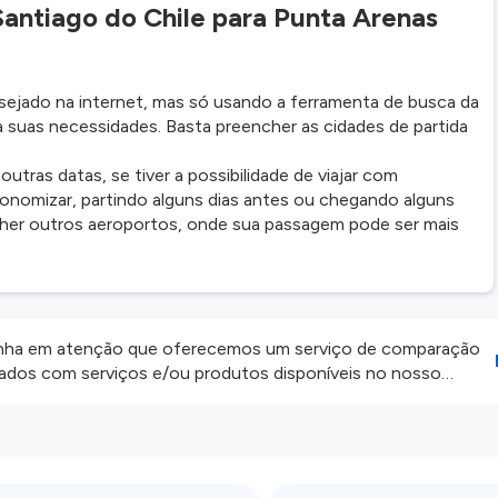
ntiago do Chile para Punta Arenas
ejado na internet, mas só usando a ferramenta de busca da
 suas necessidades. Basta preencher as cidades de partida
ras datas, se tiver a possibilidade de viajar com
onomizar, partindo alguns dias antes ou chegando alguns
colher outros aeroportos, onde sua passagem pode ser mais
ha em atenção que oferecemos um serviço de comparação
onados com serviços e/ou produtos disponíveis no nosso
iros externos. Fazemos o nosso melhor para lhe mostrar
e não somos responsáveis pela integridade ou pela precisão
 atenção todas as condições no website do parceiro antes de
os nossos
Termos e Condições
.