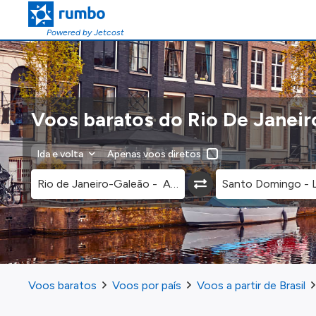
Powered by Jetcost
Voos baratos do Rio De Janei
Ida e volta
Apenas voos diretos
Voos baratos
Voos por país
Voos a partir de Brasil