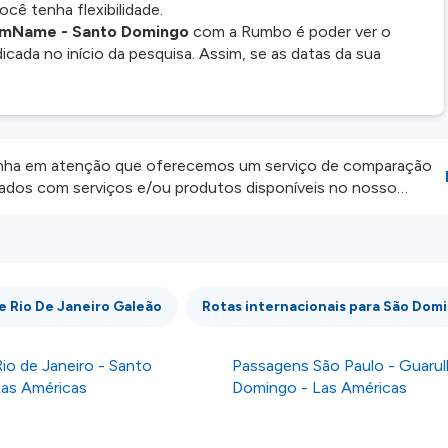
cê tenha flexibilidade.
omName - Santo Domingo
com a Rumbo é poder ver o
icada no início da pesquisa. Assim, se as datas da sua
ha em atenção que oferecemos um serviço de comparação
onados com serviços e/ou produtos disponíveis no nosso
iros externos. Fazemos o nosso melhor para lhe mostrar
e não somos responsáveis pela integridade ou pela precisão
 atenção todas as condições no website do parceiro antes de
os nossos
Termos e Condições
.
e Rio De Janeiro Galeão
Rotas internacionais para São Dom
io de Janeiro - Santo
Passagens São Paulo - Guarul
as Américas
Domingo - Las Américas